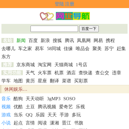
登陆
注册
名站
新闻
百度
新浪
搜狐
腾讯
凤凰网
网易
携程
去哪儿
车之家
易车
58同城
佳缘
唯品会
聚美
苏宁
赶集
东方
推荐
京东商城
淘宝网
天猫商城
1号店
实用功能
天气
火车票
机票
酒店
查快递
查公交
违章
学车
地图
黄历
星座
翻译
菜谱
买彩票
休闲娱乐…
音乐
酷狗
天天动听
3gMP3
SOSO
视频
优酷
土豆
腾讯视频
爱奇艺
乐视
游戏
当乐
QQ
乐园
天天
手游
多玩
小说
起点
言情
阅读
潇湘
晋江
书旗