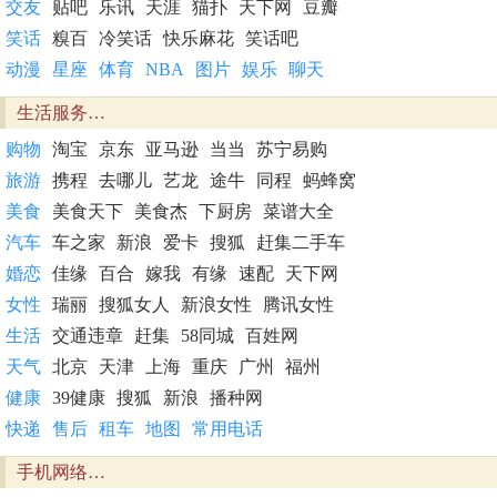
交友
贴吧
乐讯
天涯
猫扑
天下网
豆瓣
笑话
糗百
冷笑话
快乐麻花
笑话吧
动漫
星座
体育
NBA
图片
娱乐
聊天
生活服务…
购物
淘宝
京东
亚马逊
当当
苏宁易购
旅游
携程
去哪儿
艺龙
途牛
同程
蚂蜂窝
美食
美食天下
美食杰
下厨房
菜谱大全
汽车
车之家
新浪
爱卡
搜狐
赶集二手车
婚恋
佳缘
百合
嫁我
有缘
速配
天下网
女性
瑞丽
搜狐女人
新浪女性
腾讯女性
生活
交通违章
赶集
58同城
百姓网
天气
北京
天津
上海
重庆
广州
福州
健康
39健康
搜狐
新浪
播种网
快递
售后
租车
地图
常用电话
手机网络…